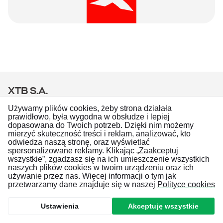
XTB S.A.
Copyright © 2026
Używamy plików cookies, żeby strona działała
prawidłowo, była wygodna w obsłudze i lepiej
Wszystkie prawa zastrzeżone
dopasowana do Twoich potrzeb. Dzięki nim możemy
mierzyć skuteczność treści i reklam, analizować, kto
Skontaktuj się z nami
odwiedza naszą stronę, oraz wyświetlać
Idź do profilu na
Idź do profilu na
Idź do profilu na
Idź do profilu na
Twitter
YouTube
LinkedIn
Facebook
spersonalizowane reklamy. Klikając „Zaakceptuj
wszystkie”, zgadzasz się na ich umieszczenie wszystkich
naszych plików cookies w twoim urządzeniu oraz ich
Polityka Prywatności
używanie przez nas. Więcej informacji o tym jak
Relacje inwestorskie
przetwarzamy dane znajduje się w naszej
Polityce cookies
Zgłaszanie nadużyć
xtb.com
Ustawienia
Akceptuję wszystkie