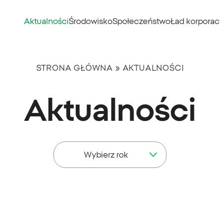
Aktualności
Środowisko
Społeczeństwo
Ład korporac
STRONA GŁÓWNA
»
AKTUALNOŚCI
Aktualności
Wybierz rok