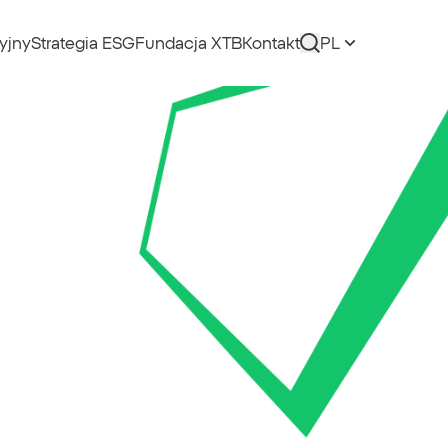
yjny
Strategia ESG
Fundacja XTB
Kontakt
PL