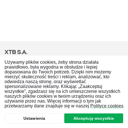
XTB S.A.
Copyright © 2026
Używamy plików cookies, żeby strona działała
prawidłowo, była wygodna w obsłudze i lepiej
Wszystkie prawa zastrzeżone
dopasowana do Twoich potrzeb. Dzięki nim możemy
mierzyć skuteczność treści i reklam, analizować, kto
Skontaktuj się z nami
odwiedza naszą stronę, oraz wyświetlać
Idź do profilu na
Idź do profilu na
Idź do profilu na
Idź do profilu na
Twitter
YouTube
LinkedIn
Facebook
spersonalizowane reklamy. Klikając „Zaakceptuj
wszystkie”, zgadzasz się na ich umieszczenie wszystkich
naszych plików cookies w twoim urządzeniu oraz ich
Polityka Prywatności
używanie przez nas. Więcej informacji o tym jak
Relacje inwestorskie
przetwarzamy dane znajduje się w naszej
Polityce cookies
Zgłaszanie nadużyć
xtb.com
Ustawienia
Akceptuję wszystkie