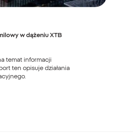
 milowy w dążeniu XTB
a temat informacji
rt ten opisuje działania
acyjnego.