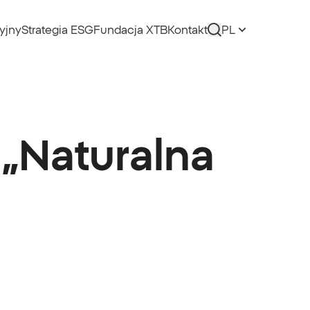
yjny
Strategia ESG
Fundacja XTB
Kontakt
PL
„Naturalna