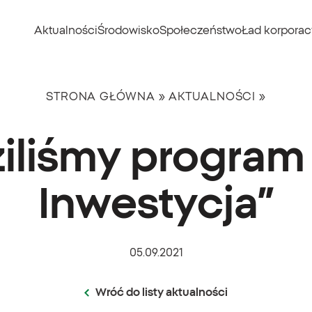
Aktualności
Środowisko
Społeczeństwo
Ład korporac
STRONA GŁÓWNA
»
AKTUALNOŚCI
»
liśmy program 
Inwestycja”
05.09.2021
Wróć do listy aktualności