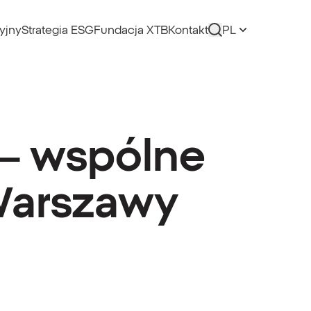
yjny
Strategia ESG
Fundacja XTB
Kontakt
PL
 – wspólne
 Warszawy