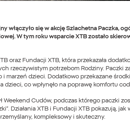
jny włączyło się w akcję Szlachetna Paczka, og
yciowej. W tym roku wsparcie XTB zostało skie
B oraz Fundacji XTB, która przekazała dodatko
h rzeczywistym potrzebom Rodziny. Paczki za
 i marzeń dzieci. Dodatkowo przekazane środki
dla dzieci, co wpłynęło na poprawę komfortu co
 Weekend Cudów, podczas którego paczki zost
ki”. Działania XTB i Fundacji XTB pokazują, jak
przemyślany, kompleksowy i skuteczny.