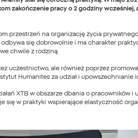
ikom zakończenie pracy o 2 godziny wcześniej, 
kom przestrzeń na organizację życia prywatne
j odbywa się dobrowolnie i ma charakter prakt
we chwile z rodziną.
ez uczestnictwo, ale również poprzez promowa
Instytut Humanites za udział i upowszechnianie
ziałań XTB w obszarze dbania o pracowników i u
uje się w praktyki wspierające elastyczność or