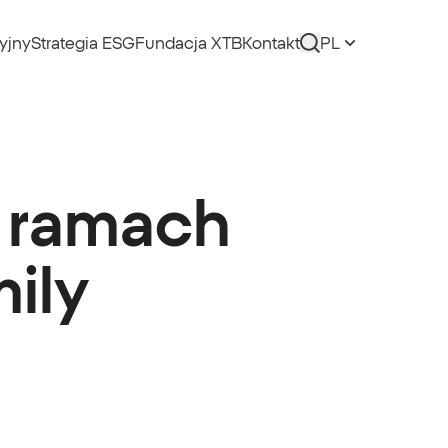
yjny
Strategia ESG
Fundacja XTB
Kontakt
PL
w ramach
ily