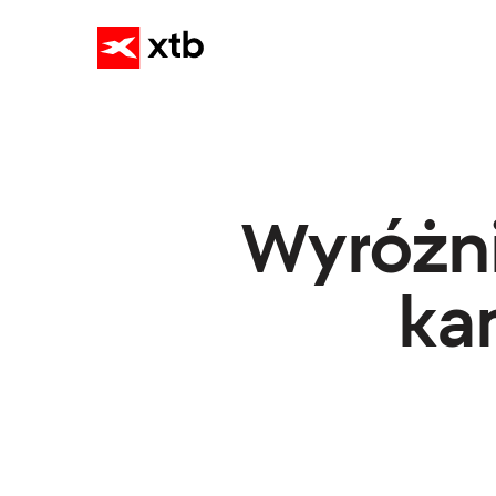
Wyróżni
ka