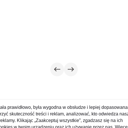
łała prawidłowo, była wygodna w obsłudze i lepiej dopasowana
zyć skuteczność treści i reklam, analizować, kto odwiedza nas
I
eklamy. Klikając „Zaakceptuj wszystkie”, zgadzasz się na ich
ookies w twoim urządzeniu oraz ich używanie przez nas. Więce