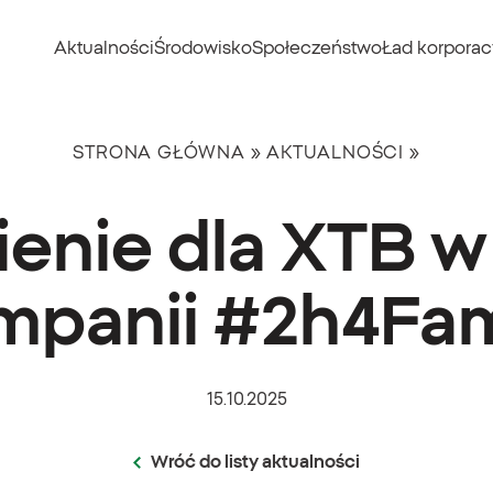
Aktualności
Środowisko
Społeczeństwo
Ład korporac
STRONA GŁÓWNA
»
AKTUALNOŚCI
»
enie dla XTB 
mpanii #2h4Fam
15.10.2025
Wróć do listy aktualności