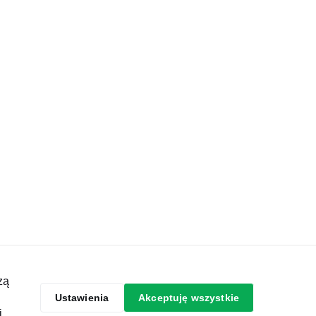
Skontaktuj się z nami
zą
dź do profilu na
Idź do profilu na
Idź do profilu na
Idź do profilu na
Twitter
YouTube
LinkedIn
Facebook
Ustawienia
Akceptuję wszystkie
j